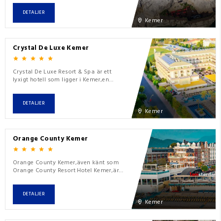
Medelhavskusten i Turkiet.Omgivet av
den vackra utsikten över Medelhavet
DETALJER
erbjuder detta hotell förstklassig
Kemer
service och faciliteter och ger sina
gäster en oförglömlig
semesterupplevelse.Här är några
Crystal De Luxe Kemer
viktiga detaljer om hotellet:L
Crystal De Luxe Resort & Spa är ett
lyxigt hotell som ligger i Kemer,en
populär semesterort vid Turkiets
medelhavskust.Resorten är känd för
sina all-inclusive-tjänster,olika
DETALJER
underhållningsalternativ och sitt läge
Kemer
nära stranden.Med sina högkvalitativa
faciliteter,bekväma boenden och
familjevänliga atmosfär är det en ofta
Orange County Kemer
Orange County Kemer,även känt som
Orange County Resort Hotel Kemer,är
en lyxig resort som ligger i
Kemer.Kemer är en stad i provinsen
Antalya,känd för sina vackra
DETALJER
stränder,natur och turistattraktioner
Kemer
längs Medelhavskusten. Orange
County Resort Hotel är särskilt