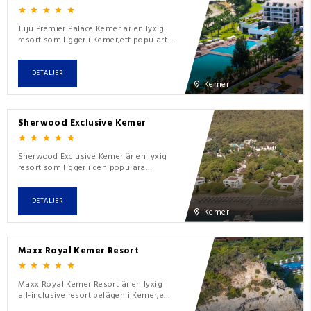
Juju Premier Palace Kemer är en lyxig
resort som ligger i Kemer,ett populärt
turistmål vid Turkiets
Medelhavskust.Känd för sin
förstklassiga service och vackra
DETALJER
läge,erbjuder hotellet både
Kemer
avslappning och underhållning för
både semesterfirare och
affärsresenärer.Hotellet är utrustat
Sherwood Exclusive Kemer
med ett brett utbud av
faciliteter,inklusiv
Sherwood Exclusive Kemer är en lyxig
resort som ligger i den populära
semesterorten Kemer vid
Medelhavskusten i Turkiet.Hotellet
erbjuder all inclusive-tjänster som är
DETALJER
vanliga i resorts i denna
Kemer
region,inklusive flera pooler,en privat
strand,ett spa och olika
restaurangalternativ.Resorten är känd
Maxx Royal Kemer Resort
för sin familjevänliga atmosfär,me
Maxx Royal Kemer Resort är en lyxig
all-inclusive resort belägen i Kemer,en
populär semesterort vid