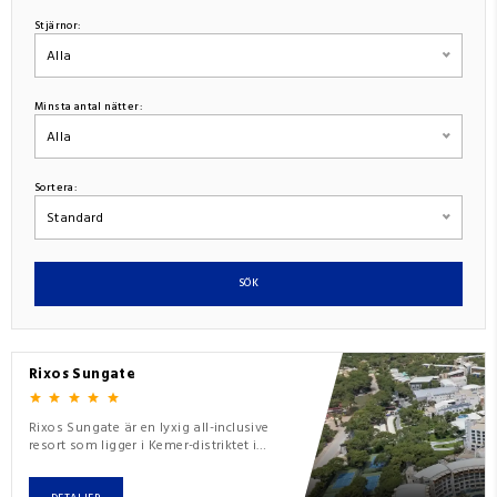
Stjärnor:
Alla
Minsta antal nätter:
Alla
Sortera:
Standard
SÖK
Rixos Sungate
Rixos Sungate är en lyxig all-inclusive
resort som ligger i Kemer-distriktet i
Antalya, Turkiet.Resortet ligger längs
den vackra Medelhavskusten och är