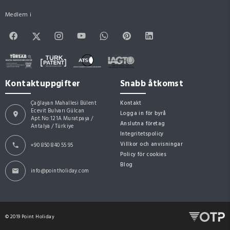
Medlem i
Kontaktuppgifter
Snabb åtkomst
Çağlayan Mahallesi Bülent
Kontakt
Ecevit Bulvarı Gülcan
Logga in för byrå
Apt.No:121A Muratpaşa /
Anslutna företag
Antalya / Türkiye
Integritetspolicy
Villkor och anvisningar
+90 850 840 55 95
Policy för cookies
Blog
info@pointholiday.com
© 2019 Point Holiday