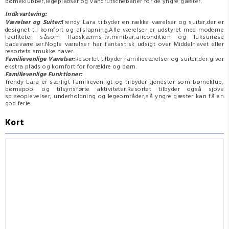
børneklubber,legepladser og vandrutschebaner for de yngre gæster.
Indkvartering:
Værelser og Suiter:
Trendy Lara tilbyder en række værelser og suiter,der er
designet til komfort og afslapning.Alle værelser er udstyret med moderne
faciliteter såsom fladskærms-tv,minibar,aircondition og luksuriøse
badeværelser.Nogle værelser har fantastisk udsigt over Middelhavet eller
resortets smukke haver.
Familievenlige Værelser:
Resortet tilbyder familieværelser og suiter,der giver
ekstra plads og komfort for forældre og børn.
Familievenlige Funktioner:
Trendy Lara er særligt familievenligt og tilbyder tjenester som børneklub,
børnepool og tilsynsførte aktiviteter.Resortet tilbyder også sjove
spiseoplevelser, underholdning og legeområder,så yngre gæster kan få en
god ferie.
Kort