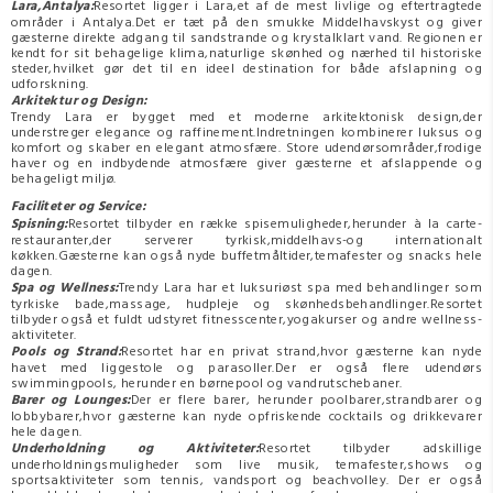
Lara,Antalya:
Resortet ligger i Lara,et af de mest livlige og eftertragtede
områder i Antalya.Det er tæt på den smukke Middelhavskyst og giver
gæsterne direkte adgang til sandstrande og krystalklart vand. Regionen er
kendt for sit behagelige klima,naturlige skønhed og nærhed til historiske
steder,hvilket gør det til en ideel destination for både afslapning og
udforskning.
Arkitektur og Design:
Trendy Lara er bygget med et moderne arkitektonisk design,der
understreger elegance og raffinement.Indretningen kombinerer luksus og
komfort og skaber en elegant atmosfære. Store udendørsområder,frodige
haver og en indbydende atmosfære giver gæsterne et afslappende og
behageligt miljø.
Faciliteter og Service:
Spisning:
Resortet tilbyder en række spisemuligheder,herunder à la carte-
restauranter,der serverer tyrkisk,middelhavs-og internationalt
køkken.Gæsterne kan også nyde buffetmåltider,temafester og snacks hele
dagen.
Spa og Wellness:
Trendy Lara har et luksuriøst spa med behandlinger som
tyrkiske bade,massage, hudpleje og skønhedsbehandlinger.Resortet
tilbyder også et fuldt udstyret fitnesscenter,yogakurser og andre wellness-
aktiviteter.
Pools og Strand:
Resortet har en privat strand,hvor gæsterne kan nyde
havet med liggestole og parasoller.Der er også flere udendørs
swimmingpools, herunder en børnepool og vandrutschebaner.
Barer og Lounges:
Der er flere barer, herunder poolbarer,strandbarer og
lobbybarer,hvor gæsterne kan nyde opfriskende cocktails og drikkevarer
hele dagen.
Underholdning og Aktiviteter:
Resortet tilbyder adskillige
underholdningsmuligheder som live musik, temafester,shows og
sportsaktiviteter som tennis, vandsport og beachvolley. Der er også