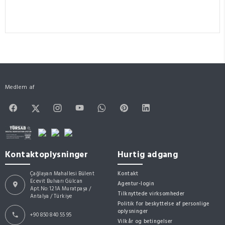
Medlem af
Kontaktoplysninger
Hurtig adgang
Çağlayan Mahallesi Bülent
Kontakt
Ecevit Bulvarı Gülcan
Agentur-login
Apt.No:121A Muratpaşa /
Tilknyttede virksomheder
Antalya / Türkiye
Politik for beskyttelse af personlige
oplysninger
+90 850 840 55 95
Vilkår og betingelser