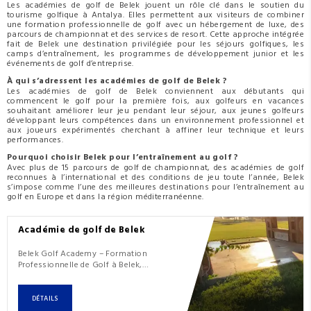
Les académies de golf de Belek jouent un rôle clé dans le soutien du
tourisme golfique à Antalya. Elles permettent aux visiteurs de combiner
une formation professionnelle de golf avec un hébergement de luxe, des
parcours de championnat et des services de resort. Cette approche intégrée
fait de Belek une destination privilégiée pour les séjours golfiques, les
camps d’entraînement, les programmes de développement junior et les
événements de golf d’entreprise.
À qui s’adressent les académies de golf de Belek ?
Les académies de golf de Belek conviennent aux débutants qui
commencent le golf pour la première fois, aux golfeurs en vacances
souhaitant améliorer leur jeu pendant leur séjour, aux jeunes golfeurs
développant leurs compétences dans un environnement professionnel et
aux joueurs expérimentés cherchant à affiner leur technique et leurs
performances.
Pourquoi choisir Belek pour l’entraînement au golf ?
Avec plus de 15 parcours de golf de championnat, des académies de golf
reconnues à l’international et des conditions de jeu toute l’année, Belek
s’impose comme l’une des meilleures destinations pour l’entraînement au
golf en Europe et dans la région méditerranéenne.
Académie de golf de Belek
Belek Golf Academy – Formation
Professionnelle de Golf à Belek,
TurquieBelek Golf Academy est l’une
des principales académies de golf en
Turquie, proposant une formation
DÉTAILS
professionnelle de golf, des