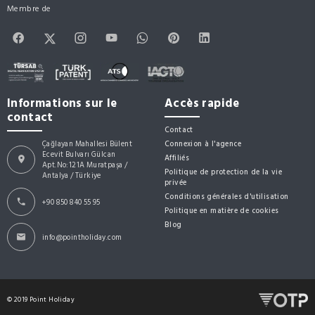
Membre de
Informations sur le
Accès rapide
contact
Contact
Çağlayan Mahallesi Bülent
Connexion à l'agence
Ecevit Bulvarı Gülcan
Affiliés
Apt.No:121A Muratpaşa /
Politique de protection de la vie
Antalya / Türkiye
privée
Conditions générales d'utilisation
+90 850 840 55 95
Politique en matière de cookies
Blog
info@pointholiday.com
© 2019 Point Holiday