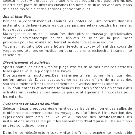
Selectum Luxury propose généralement des restaurants gastronomiques
et offre des plats de diverses cuisines.Les hôtels de luxe servent des repas
de classe mondiale et des services gastronomiques.
Spa et bien-être:
Piscines à débordement et saunas:Les hôtels de luxe offrent diverses
installations de bien-être,telles que des piscines relaxantes,des hammams
turcs et des saunas.
Massages et soins de la peau:Des thérapies de massage spéciales,des
séances d'aromathérapie et des services de soins de la peau sont
proposés pour les invités souhaitant se détendre et se ressourcer.
Yoga et méditation:Certains hôtels Selectum Luxury offrent des cours de
yoga et des séances de méditation pour les clients recherchant tranquillité
et sérénité.
Divertissement et activités:
Sports nautiques et activités de plage:Profitez de la mer avec des activités
telles que la voile,la plongée et le kayak.
Divertissements nocturnes:Des événements en soirée tels que des
performances de DJ,des spectacles de danse,des dîners de gala et des
soirées à thème offrent une expérience de divertissement exaltante.
Club pour enfants et activités familiales:Pour les vacances en famille,des
activités amusantes et des aires de jeux sont également proposées pour
les enfants.
Événements et salles de réunion:
Selectum Luxury propose également des salles de réunion et des salles de
conférence,notamment pour les voyageurs d'affaires.À l'intersection des
expériences hôtelières de luxe et du monde des affaires,toutes les
installations nécessaires pour les événements d'entreprise ou les réunions
privées sont disponibles.a
Dans l'ensemble,Selectum Luxury vise à offrir une expérience inoubliable